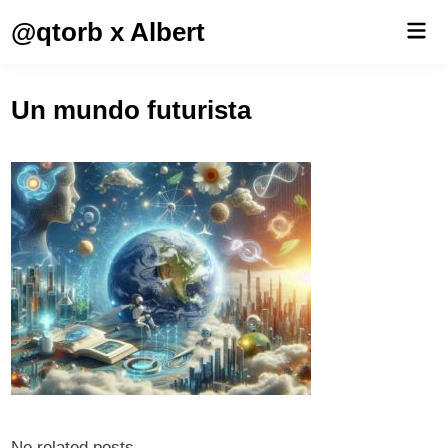
Saltar
@qtorb x Albert
Men
al
prin
contenido
Un mundo futurista
No related posts.