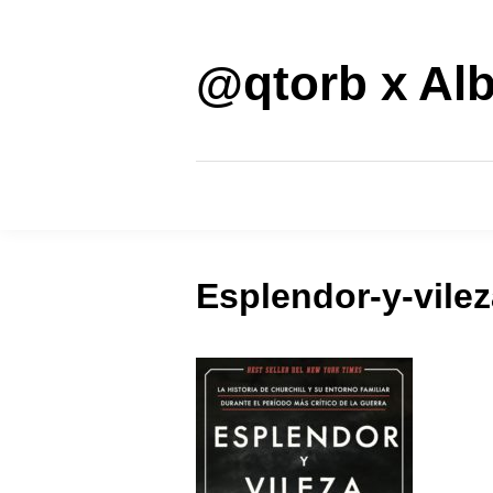
Saltar
al
contenido
@qtorb x Alb
Esplendor-y-vilez