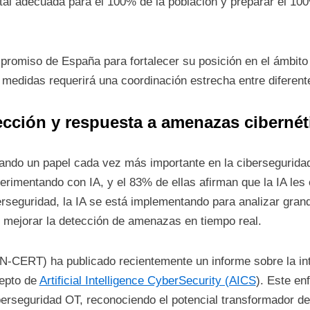
ital adecuada para el 100% de la población y preparar el 100
promiso de España para fortalecer su posición en el ámbito
 medidas requerirá una coordinación estrecha entre diferent
tección y respuesta a amenazas cibernét
á jugando un papel cada vez más importante en la ciberseguri
erimentando con IA, y el 83% de ellas afirman que la IA le
berseguridad, la IA se está implementando para analizar gr
mejorar la detección de amenazas en tiempo real.
N-CERT) ha publicado recientemente un informe sobre la int
cepto de
Artificial Intelligence CyberSecurity (AICS
). Este en
iberseguridad OT, reconociendo el potencial transformador de