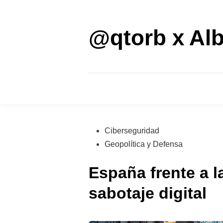
Saltar
al
contenido
@qtorb x Alb
Publicado
Ciberseguridad
en
Geopolítica y Defensa
España frente a l
sabotaje digital