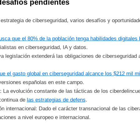
desafíos pendientes
trategia de ciberseguridad, varios desafíos y oportunidades
sca que el 80% de la población tenga habilidades digitales
alistas en ciberseguridad, IA y datos.
va legislación extenderá las obligaciones de cibersegurid
e el gasto global en ciberseguridad alcance los $212 mil m
nversiones españolas en este campo.
La evolución constante de las tácticas de los ciberdelincu
 continua de
las estrategias de defens
.
ón internacional: Dado el carácter transnacional de las cib
ciones a nivel europeo e internacional.