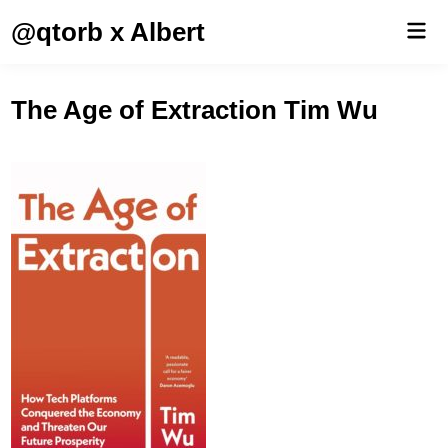
Saltar
@qtorb x Albert
Men
al
prin
contenido
The Age of Extraction Tim Wu