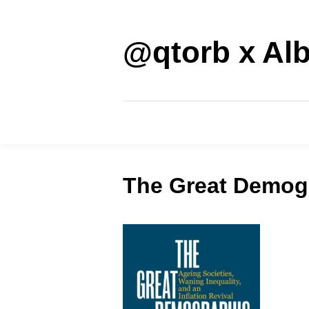
Saltar
al
contenido
@qtorb x Alb
The Great Demog