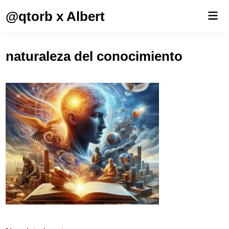
Saltar
@qtorb x Albert
Men
al
prin
contenido
naturaleza del conocimiento