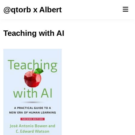
Saltar
@qtorb x Albert
Men
al
prin
contenido
Teaching with AI