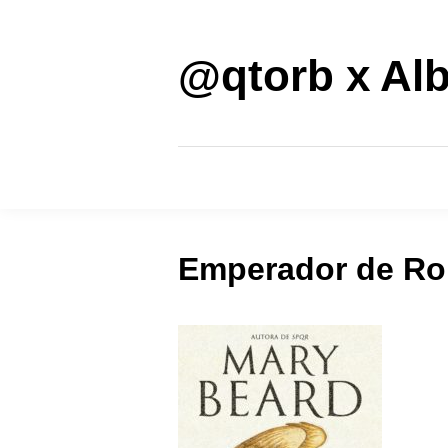
Saltar
al
contenido
@qtorb x Alb
Emperador de Ro