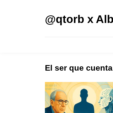
Saltar
al
contenido
@qtorb x Alb
El ser que cuenta