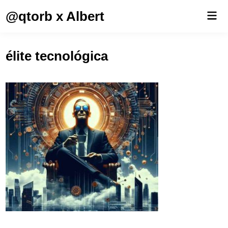
Saltar
@qtorb x Albert
Men
al
prin
contenido
élite tecnológica