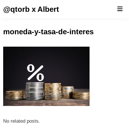
Saltar
@qtorb x Albert
Men
al
prin
contenido
moneda-y-tasa-de-interes
No related posts.