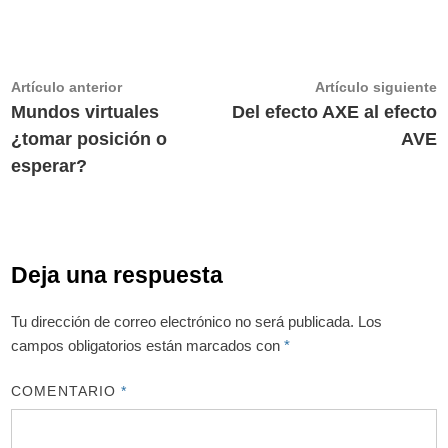
Navegación
Artículo
A
Artículo anterior
Artículo siguiente
anterior:
s
Mundos virtuales
Del efecto AXE al efecto
de
¿tomar posición o
AVE
entradas
esperar?
Deja una respuesta
Tu dirección de correo electrónico no será publicada.
Los
campos obligatorios están marcados con
*
COMENTARIO
*