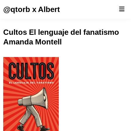
Saltar
@qtorb x Albert
Men
al
prin
contenido
Cultos El lenguaje del fanatismo
Amanda Montell