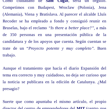
Como ciudadano de
Sant Cugat
, sería un orgullo.
Competimos con Budapest, Wroclaw (Polonia), Jena
(Alemania), Viena y Bratislava. Al parecer el alcalde Lluís
Recoder se ha empleado a fondo y consiguió reunir en
Bruselas, bajo el reclamo
“Is there a better place?”,
a más
de 350 personas en una presentación pública de la
candidatura y de los apoyos que cuenta. Según cuentan se
trate de un “
Proyecto potente y muy completo”
. Buen
trabajo.
Aunque el tratamiento que hacía el diario Expansión del
tema era correcto y muy cuidadoso, no deja ser curioso que
la noticia se publicara en la edición de Catalunya. ¿Mal
presagio?
Suerte que como apuntaba el mismo artículo, el propio
director del centro de emprendedores del
MIT
(centro que