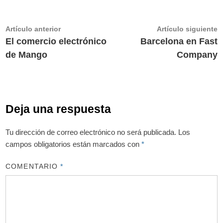
Navegación
Artículo
A
Artículo anterior
Artículo siguiente
anterior:
s
El comercio electrónico
Barcelona en Fast
de
de Mango
Company
entradas
Deja una respuesta
Tu dirección de correo electrónico no será publicada.
Los
campos obligatorios están marcados con
*
COMENTARIO
*