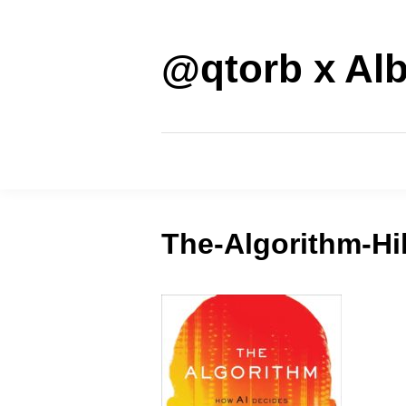
Saltar
al
contenido
@qtorb x Alb
The-Algorithm-Hi