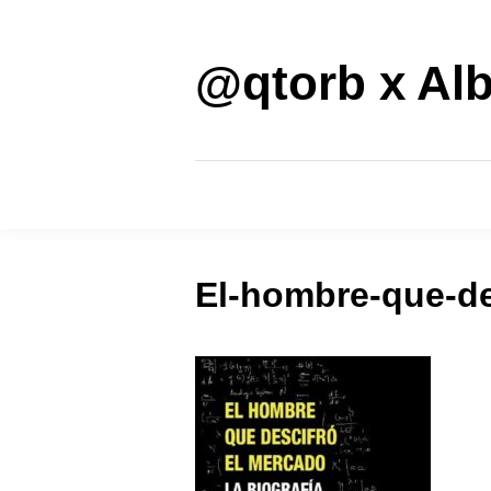
Saltar
al
contenido
@qtorb x Alb
El-hombre-que-de