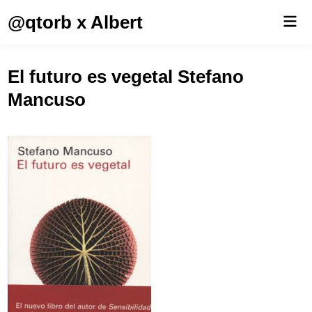
Saltar
@qtorb x Albert
Men
al
prin
contenido
El futuro es vegetal Stefano
Mancuso