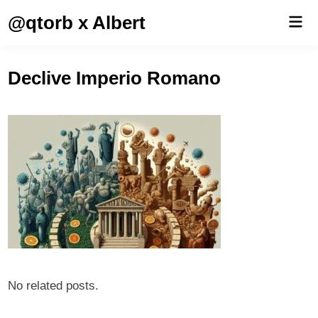
Saltar
@qtorb x Albert
Men
al
prin
contenido
Declive Imperio Romano
No related posts.