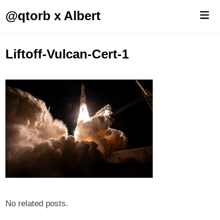
Saltar
@qtorb x Albert
Men
al
prin
contenido
Liftoff-Vulcan-Cert-1
No related posts.