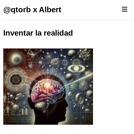
Saltar
@qtorb x Albert
Men
al
prin
contenido
Inventar la realidad