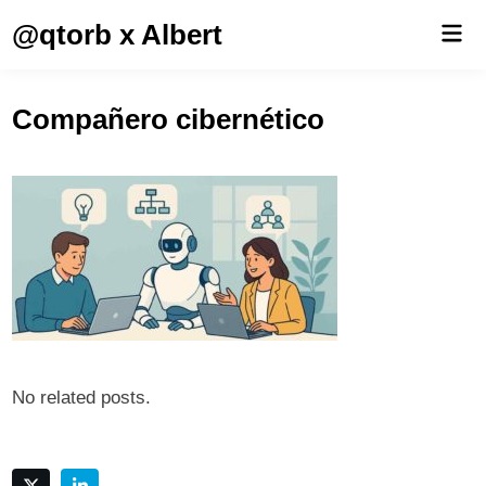
Saltar
@qtorb x Albert
Men
al
prin
contenido
Compañero cibernético
No related posts.