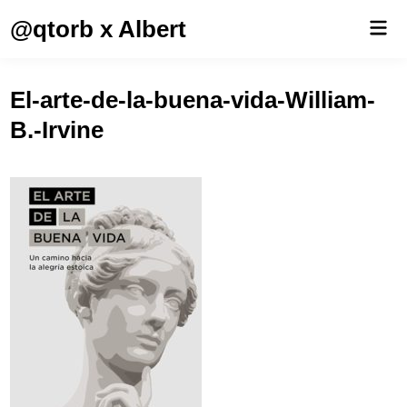
Saltar
@qtorb x Albert
Men
al
prin
contenido
El-arte-de-la-buena-vida-William-
B.-Irvine