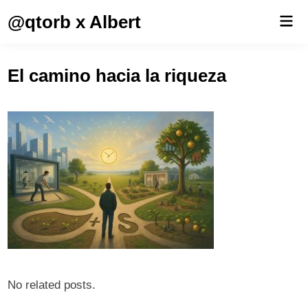
Saltar
@qtorb x Albert
Men
al
prin
contenido
El camino hacia la riqueza
No related posts.