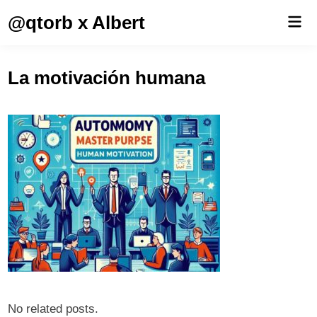
Saltar
@qtorb x Albert
Men
al
prin
contenido
La motivación humana
No related posts.