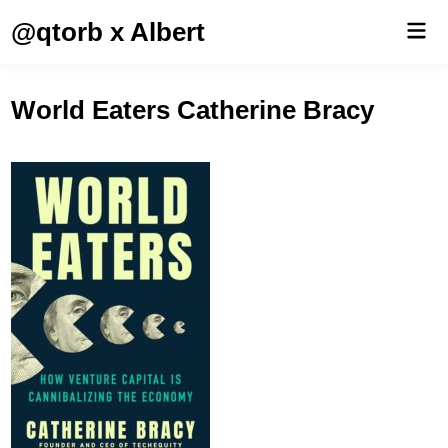
Saltar
@qtorb x Albert
Men
al
prin
contenido
World Eaters Catherine Bracy