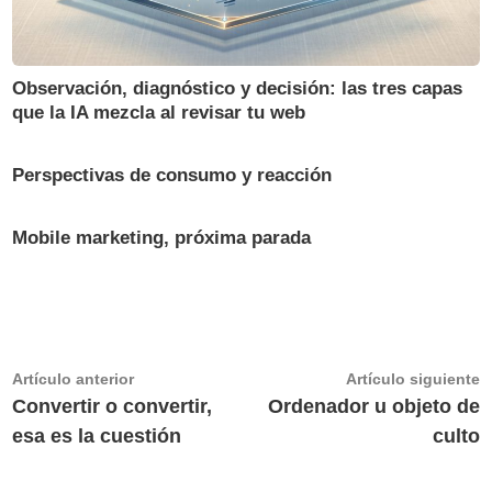
Observación, diagnóstico y decisión: las tres capas
que la IA mezcla al revisar tu web
Perspectivas de consumo y reacción
Mobile marketing, próxima parada
Navegación
Artículo
A
Artículo anterior
Artículo siguiente
anterior:
s
Convertir o convertir,
Ordenador u objeto de
de
esa es la cuestión
culto
entradas