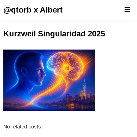
Saltar
@qtorb x Albert
Men
al
prin
contenido
Kurzweil Singularidad 2025
No related posts.