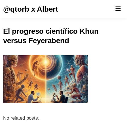
Saltar
@qtorb x Albert
Men
al
prin
contenido
El progreso científico Khun
versus Feyerabend
No related posts.