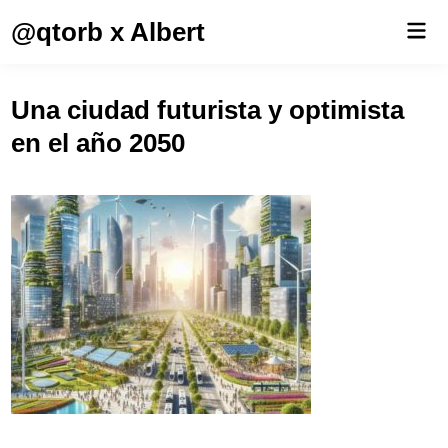
Saltar
@qtorb x Albert
Men
al
prin
contenido
Una ciudad futurista y optimista
en el año 2050