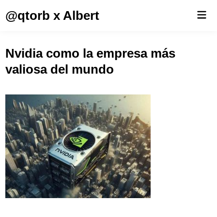
Saltar
@qtorb x Albert
Men
al
prin
contenido
Nvidia como la empresa más
valiosa del mundo