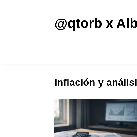
Saltar
al
contenido
@qtorb x Alb
Inflación y anál