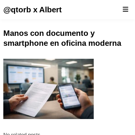
Saltar
@qtorb x Albert
Men
al
prin
contenido
Manos con documento y
smartphone en oficina moderna
No related posts.