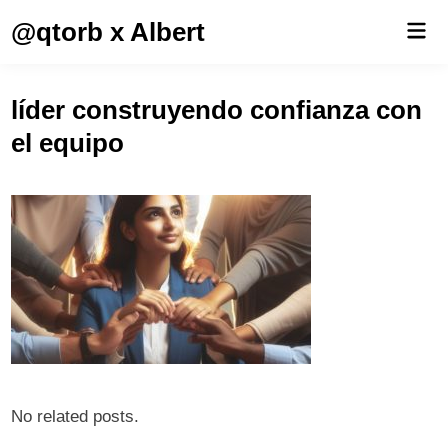
Saltar
@qtorb x Albert
Men
al
prin
contenido
líder construyendo confianza con
el equipo
No related posts.