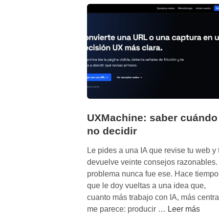
t
a
c
o
m
o
e
v
i
UXMachine: saber cuándo
d
e
no decidir
n
Le pides a una IA que revise tu web y 
c
devuelve veinte consejos razonables.
i
problema nunca fue ese. Hace tiempo
a
que le doy vueltas a una idea que,
v
cuanto más trabajo con IA, más centra
i
U
me parece: producir …
Leer más
s