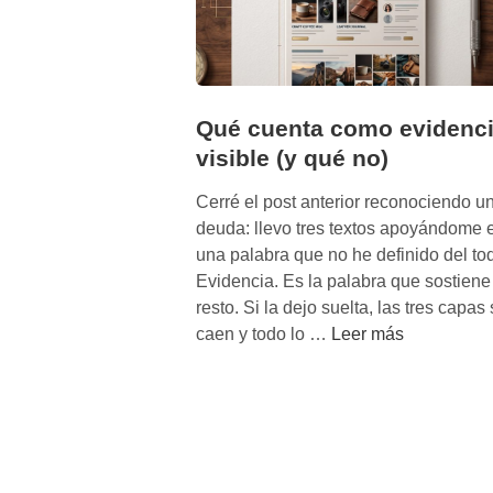
Qué cuenta como evidenc
visible (y qué no)
Cerré el post anterior reconociendo u
deuda: llevo tres textos apoyándome 
una palabra que no he definido del to
Evidencia. Es la palabra que sostiene
resto. Si la dejo suelta, las tres capas
Q
caen y todo lo …
Leer más
u
é
c
u
e
n