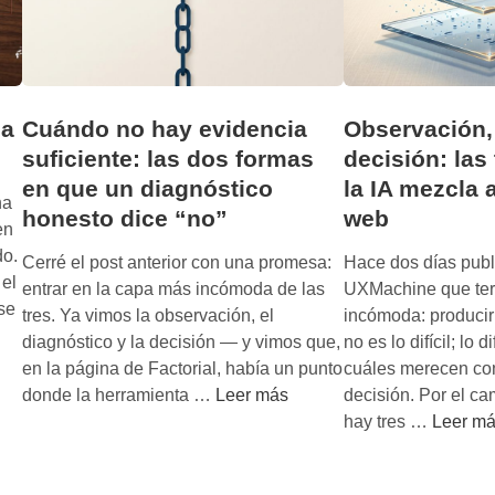
ia
Cuándo no hay evidencia
Observación,
suficiente: las dos formas
decisión: las
en que un diagnóstico
la IA mezcla a
na
honesto dice “no”
web
en
do.
Cerré el post anterior con una promesa:
Hace dos días publ
 el
entrar en la capa más incómoda de las
UXMachine que ter
 se
tres. Ya vimos la observación, el
incómoda: producir
diagnóstico y la decisión — y vimos que,
no es lo difícil; lo di
en la página de Factorial, había un punto
cuáles merecen con
C
donde la herramienta …
Leer más
decisión. Por el c
u
O
hay tres …
Leer m
á
b
n
s