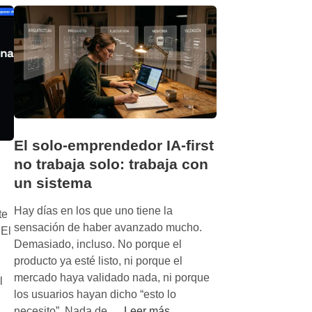
d
e
o
r
n
v
o
a
h
c
a
i
y
ó
e
n
v
,
El solo-emprendedor IA-first
i
d
no trabaja solo: trabaja con
d
i
un sistema
e
a
n
g
Hay días en los que uno tiene la
te
c
n
sensación de haber avanzado mucho.
 El
i
ó
Demasiado, incluso. No porque el
a
s
producto ya esté listo, ni porque el
s
t
mercado haya validado nada, ni porque
l
u
i
los usuarios hayan dicho “esto lo
f
c
E
necesito”. Nada de …
Leer más