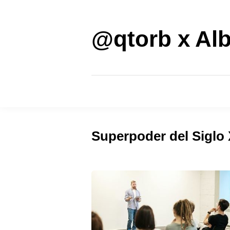
Saltar
al
contenido
@qtorb x Alb
Superpoder del Siglo 