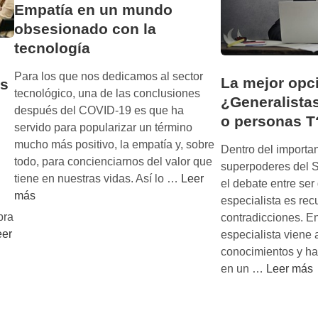
Empatía en un mundo
obsesionado con la
tecnología
Para los que nos dedicamos al sector
La mejor opc
es
tecnológico, una de las conclusiones
¿Generalistas
después del COVID-19 es que ha
o personas T
servido para popularizar un término
mucho más positivo, la empatía y, sobre
Dentro del importan
todo, para concienciarnos del valor que
superpoderes del S
E
tiene en nuestras vidas. Así lo …
Leer
el debate entre ser
m
más
especialista es rec
p
bra
contradicciones. E
a
eer
especialista viene 
t
conocimientos y ha
í
L
en un …
Leer más
a
a
e
m
n