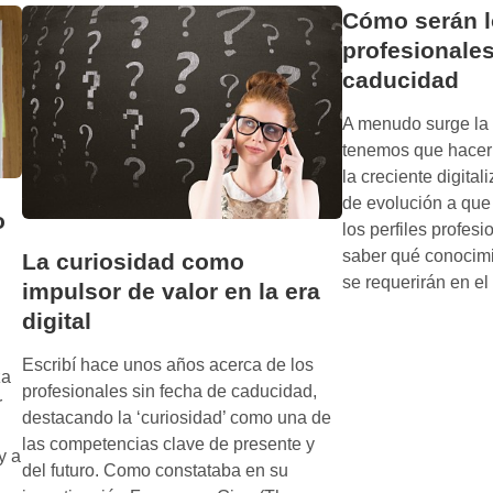
e
Cómo serán 
u
j
n
profesionales
o
m
caducidad
r
u
o
A menudo surge la
n
p
tenemos que hacer
d
c
la creciente digital
o
i
de evolución a que
o
ó
o
los perfiles profes
b
n
saber qué conocimi
s
La curiosidad como
:
se requerirán en e
e
impulsor de valor en la era
¿
s
digital
G
i
e
o
Escribí hace unos años acerca de los
n
za
n
profesionales sin fecha de caducidad,
e
r
a
destacando la ‘curiosidad’ como una de
r
d
las competencias clave de presente y
a
y a
o
del futuro. Como constataba en su
l