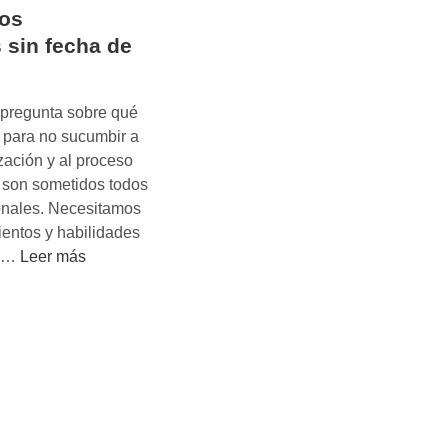
los
 sin fecha de
 pregunta sobre qué
 para no sucumbir a
ización y al proceso
 son sometidos todos
ionales. Necesitamos
entos y habilidades
C
l …
Leer más
ó
m
o
s
e
r
á
n