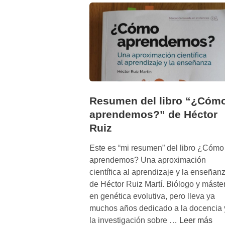
n
t
a
D
i
s
c
i
p
Resumen del libro “¿Cóm
l
aprendemos?” de Héctor
i
Ruiz
n
a
Este es “mi resumen” del libro ¿Cómo
:
aprendemos? Una aproximación
e
científica al aprendizaje y la enseñan
l
de Héctor Ruiz Martí. Biólogo y máste
o
en genética evolutiva, pero lleva ya
r
muchos años dedicado a la docencia 
i
R
la investigación sobre …
Leer más