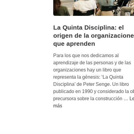
La Quinta Disciplina: el
origen de la organizacion
que aprenden
Para los que nos dedicamos al
aprendizaje de las personas y de las
organizaciones hay un libro que
representa la génesis: ‘La Quinta
Disciplina’ de Peter Senge. Un libro
publicado en 1990 y considerado la o
L
precursora sobre la construcción …
L
a
más
Q
u
i