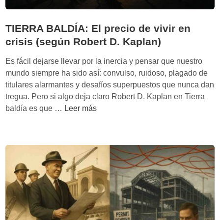
s
a
a
e
d
j
TIERRA BALDÍA: El precio de vivir en
s
e
e
u
crisis (según Robert D. Kaplan)
p
s
e
l
s
Es fácil dejarse llevar por la inercia y pensar que nuestro
l
a
e
mundo siempre ha sido así: convulso, ruidoso, plagado de
t
t
g
titulares alarmantes y desafíos superpuestos que nunca dan
a
a
r
tregua. Pero si algo deja claro Robert D. Kaplan en Tierra
l
f
i
T
baldía es que …
Leer más
a
o
p
I
c
r
a
E
o
m
n
R
r
a
:
R
r
s
‘
A
e
L
B
a
o
A
s
L
e
D