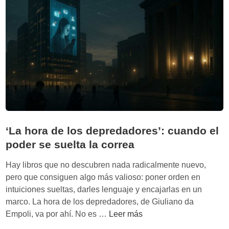
p
:
i
l
,
i
C
b
o
e
r
r
y
t
D
a
o
d
c
d
t
‘La hora de los depredadores’: cuando el
e
o
poder se suelta la correa
e
r
x
o
Hay libros que no descubren nada radicalmente nuevo,
p
w
pero que consiguen algo más valioso: poner orden en
r
y
intuiciones sueltas, darles lenguaje y encajarlas en un
e
l
marco. La hora de los depredadores, de Giuliano da
s
a
‘
Empoli, va por ahí. No es …
Leer más
i
a
L