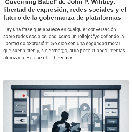
‘Governing Babel’ de John P. Wihbey:
libertad de expresión, redes sociales y el
futuro de la gobernanza de plataformas
Hay una frase que aparece en cualquier conversación
sobre redes sociales, casi como un reflejo: “yo defiendo la
libertad de expresión”. Se dice con una seguridad moral
que suena bien y, sin embargo, dura poco cuando intentas
‘
aterrizarla. Porque el …
Leer más
G
o
v
e
r
n
i
n
g
B