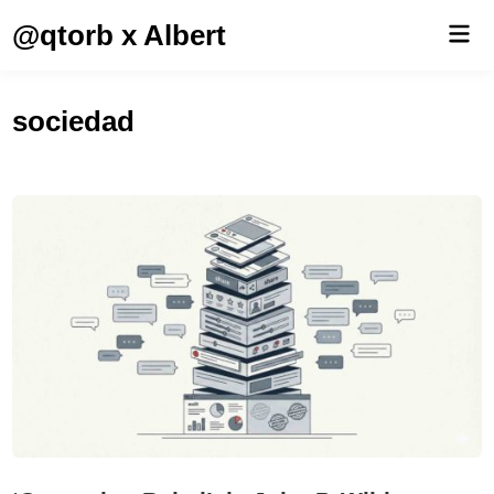
Saltar
@qtorb x Albert
Men
al
prin
contenido
sociedad