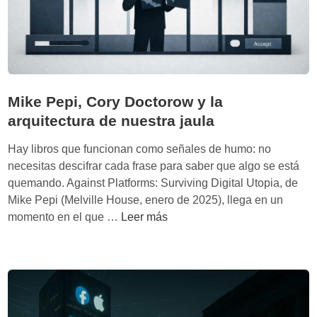
a
b
e
l
’
d
Mike Pepi, Cory Doctorow y la
e
arquitectura de nuestra jaula
J
o
Hay libros que funcionan como señales de humo: no
h
necesitas descifrar cada frase para saber que algo se está
n
quemando. Against Platforms: Surviving Digital Utopia, de
P
Mike Pepi (Melville House, enero de 2025), llega en un
.
M
momento en el que …
Leer más
W
i
i
k
h
e
b
P
e
e
y