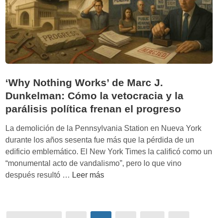
n
Í
g
A
r
:
a
E
n
l
a
p
j
r
‘Why Nothing Works’ de Marc J.
e
e
Dunkelman: Cómo la vetocracia y la
s
c
d
parálisis política frenan el progreso
i
e
o
La demolición de la Pennsylvania Station en Nueva York
O
d
durante los años sesenta fue más que la pérdida de un
c
e
edificio emblemático. El New York Times la calificó como un
c
v
“monumental acto de vandalismo”, pero lo que vino
i
i
‘
después resultó …
Leer más
d
v
W
e
i
h
n
r
y
t
e