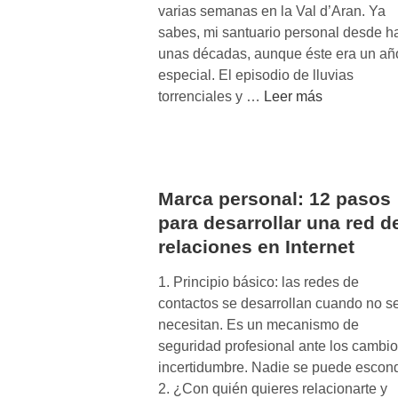
varias semanas en la Val d’Aran. Ya
sabes, mi santuario personal desde h
unas décadas, aunque éste era un añ
especial. El episodio de lluvias
V
torrenciales y …
Leer más
a
l
d
’
Marca personal: 12 pasos
A
para desarrollar una red d
r
relaciones en Internet
a
n
1. Principio básico: las redes de
¿
contactos se desarrollan cuando no s
U
necesitan. Es un mecanismo de
n
seguridad profesional ante los cambio
n
incertidumbre. Nadie se puede escon
u
2. ¿Con quién quieres relacionarte y
e