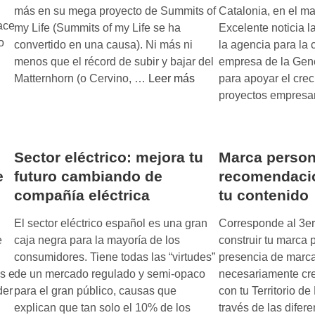
más en su mega proyecto de Summits of
Catalonia, en el m
ace
my Life (Summits of my Life se ha
Excelente noticia l
o
convertido en una causa). Ni más ni
la agencia para la 
menos que el récord de subir y bajar del
empresa de la Gene
K
Matternhorn (o Cervino, …
Leer más
para apoyar el cre
i
proyectos empresa
l
i
a
Sector eléctrico: mejora tu
Marca person
n
e
futuro cambiando de
recomendacio
J
compañía eléctrica
tu contenido
o
r
El sector eléctrico español es una gran
Corresponde al 3er
n
e
caja negra para la mayoría de los
construir tu marca p
e
consumidores. Tiene todas las “virtudes”
presencia de marca
t
s e
de un mercado regulado y semi-opaco
necesariamente cr
t
der
para el gran público, causas que
con tu Territorio de
i
explican que tan solo el 10% de los
través de las difer
e