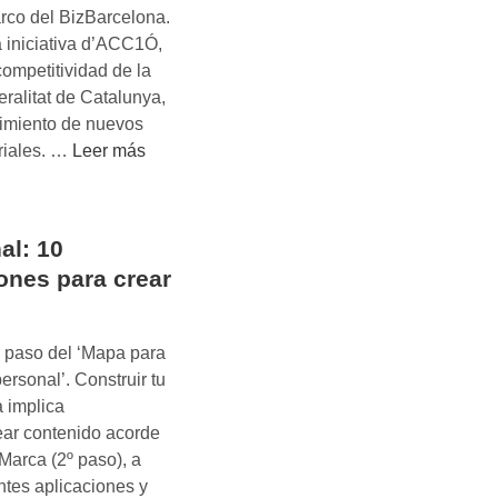
arco del BizBarcelona.
a iniciativa d’ACC1Ó,
competitividad de la
ralitat de Catalunya,
cimiento de nuevos
S
riales. …
Leer más
t
a
r
al: 10
t
nes para crear
-
u
p
 paso del ‘Mapa para
C
ersonal’. Construir tu
a
 implica
t
ear contenido acorde
a
 Marca (2º paso), a
l
entes aplicaciones y
o