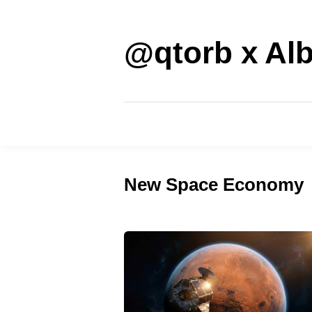
Saltar
al
contenido
@qtorb x Alb
New Space Economy