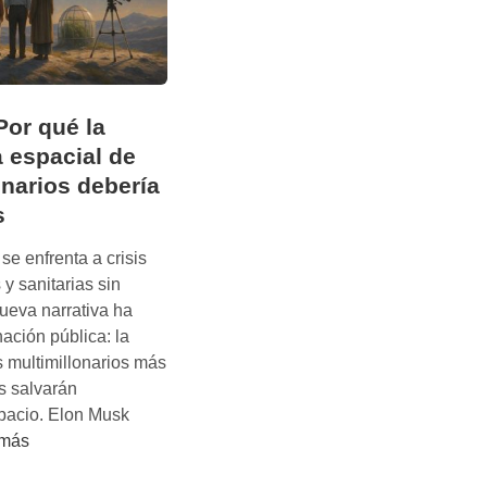
Por qué la
 espacial de
onarios debería
s
se enfrenta a crisis
s y sanitarias sin
ueva narrativa ha
ación pública: la
 multimillonarios más
s salvarán
pacio. Elon Musk
 más