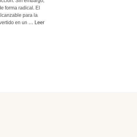
ficción. Sin embargo,
e forma radical. El
lcanzable para la
N
vertido en un …
Leer
u
e
v
a
E
c
o
n
o
m
í
a
E
s
p