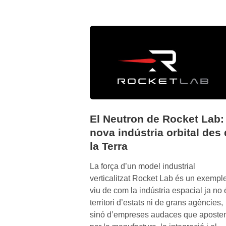
c
k
e
t
L
a
b
i
e
El Neutron de Rocket Lab:
l
nova indústria orbital des
M
la Terra
a
r
La força d’un model industrial
s
verticalitzat Rocket Lab és un exempl
C
viu de com la indústria espacial ja no 
o
territori d’estats ni de grans agències,
m
sinó d’empreses audaces que aposte
m