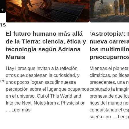
ms
El futuro humano más allá
‘Astrotopia’: 
de la Tierra: ciencia, ética y
nueva carrera
tecnología según Adriana
los multimill
Marais
preocuparno
Hay libros que invitan a la reflexión,
Mientras el planeta 
otros que despiertan la curiosidad, y
climáticas, política
ren
unos pocos logran sacudir nuestra
precedentes, una n
percepción sobre el lugar que ocupamos
capturado la imagin
en el universo. Out of This World and
promesa de que los
Into the Next: Notes from a Physicist on
ricos del mundo no
E
…
Leer más
conquistando el es
l
‘
sueña con …
Leer
f
A