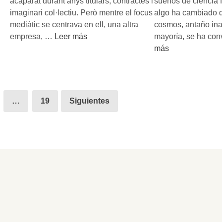
acaparat durant anys titulars, contractes i
sueños de ciencia 
e
n
imaginari col·lectiu. Però mentre el focus
algo ha cambiado d
l
u
mediàtic se centrava en ell, una altra
cosmos, antaño ina
a
e
R
empresa, …
Leer más
mayoría, se ha con
T
v
o
más
i
a
c
e
c
k
r
a
e
r
r
t
…
19
Siguientes
a
r
L
:
e
a
c
r
b
i
a
:
e
e
l
n
s
’
c
p
a
i
a
n
a
c
y
,
i
d
é
a