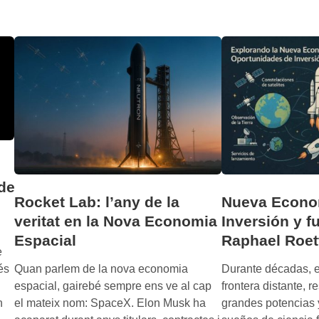
u
s
t
t
u
r
r
o
o
t
h
o
u
p
m
i
a
a
n
’
o
:
 de
m
P
Rocket Lab: l’any de la
Nueva Econom
á
o
veritat en la Nova Economia
Inversión y f
s
r
Espacial
Raphael Roet
a
q
e
l
u
és
Quan parlem de la nova economia
Durante décadas, e
l
é
espacial, gairebé sempre ens ve al cap
frontera distante, r
á
l
n
el mateix nom: SpaceX. Elon Musk ha
grandes potencias 
d
a