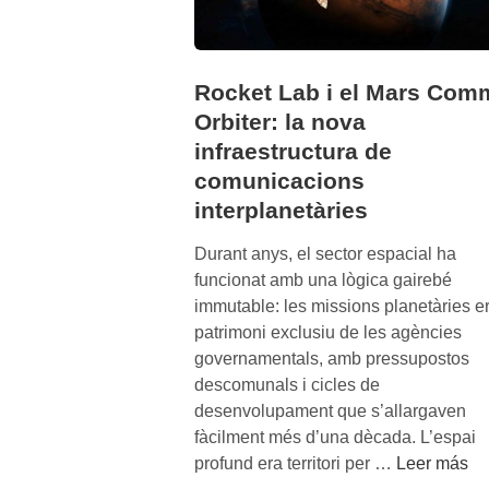
Rocket Lab i el Mars Com
Orbiter: la nova
infraestructura de
comunicacions
interplanetàries
Durant anys, el sector espacial ha
funcionat amb una lògica gairebé
immutable: les missions planetàries e
patrimoni exclusiu de les agències
governamentals, amb pressupostos
descomunals i cicles de
desenvolupament que s’allargaven
fàcilment més d’una dècada. L’espai
R
profund era territori per …
Leer más
o