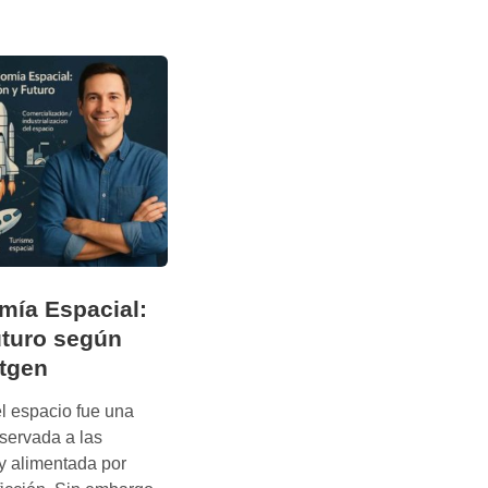
ía Espacial:
uturo según
tgen
l espacio fue una
eservada a las
y alimentada por