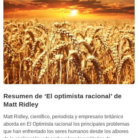
b
a
i
r
n
n
s
o
o
s
n
s
i
n
d
e
v
o
Resumen de ‘El optimista racional’ de
r
a
Matt Ridley
r
Matt Ridley, científico, periodista y empresario británico
e
aborda en El Optimista racional los principales problemas
l
que han enfrentado los seres humanos desde los albores
p