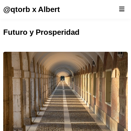
Saltar
@qtorb x Albert
Men
al
prin
contenido
Futuro y Prosperidad