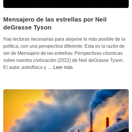
n
R
l
i
a
Mensajero de las estrellas por Neil
d
s
l
deGrasse Tyson
p
e
a
Hay lecturas necesarias para alejarse lo más posible de la
y
í
política, con una perspectiva diferente. Esta es la razón de
s
ser de Mensajero de las estrellas: Perspectivas cósmicas
e
sobre nuestra civilización (2022) de Neil deGrasse Tyson.
s
M
El autor, astrofísico y …
Leer más
d
e
e
n
A
s
c
a
e
j
m
e
o
r
g
o
l
d