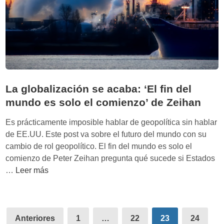
u
e
y
l
R
a
o
s
b
e
i
s
n
t
La globalización se acaba: ‘El fin del
s
r
o
mundo es solo el comienzo’ de Zeihan
e
n
l
Es prácticamente imposible hablar de geopolítica sin hablar
l
de EE.UU. Este post va sobre el futuro del mundo con su
a
cambio de rol geopolítico. El fin del mundo es solo el
s
comienzo de Peter Zeihan pregunta qué sucede si Estados
p
L
…
Leer más
o
a
r
g
N
l
Paginación
e
o
Anteriores
1
…
22
23
24