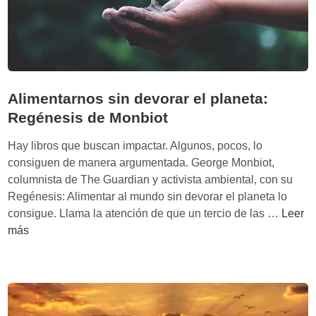
t
r
e
c
h
o
Alimentarnos sin devorar el planeta:
d
Regénesis de Monbiot
e
A
Hay libros que buscan impactar. Algunos, pocos, lo
c
consiguen de manera argumentada. George Monbiot,
e
columnista de The Guardian y activista ambiental, con su
m
Regénesis: Alimentar al mundo sin devorar el planeta lo
o
A
consigue. Llama la atención de que un tercio de las …
Leer
g
l
más
l
i
u
m
y
e
R
n
o
t