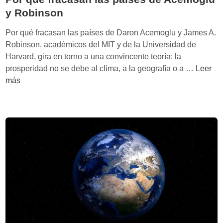
i
o
y Robinson
s
n
t
b
Por qué fracasan las países de Daron Acemoglu y James A.
a
i
Robinson, académicos del MIT y de la Universidad de
r
o
Harvard, gira en torno a una convincente teoría: la
a
t
P
prosperidad no se debe al clima, a la geografía o a …
Leer
c
o
más
i
r
o
q
n
u
a
é
l
f
’
r
d
a
e
c
M
a
a
s
t
a
t