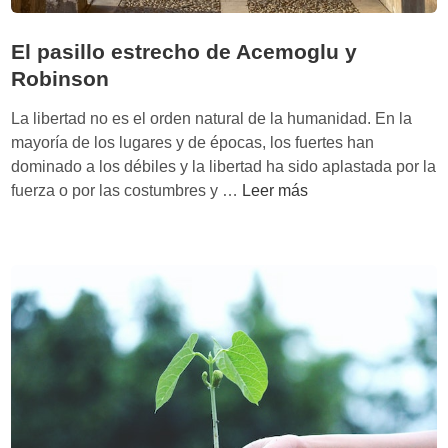
El pasillo estrecho de Acemoglu y
Robinson
La libertad no es el orden natural de la humanidad. En la
mayoría de los lugares y de épocas, los fuertes han
dominado a los débiles y la libertad ha sido aplastada por la
E
fuerza o por las costumbres y …
Leer más
l
p
a
s
i
l
l
o
e
s