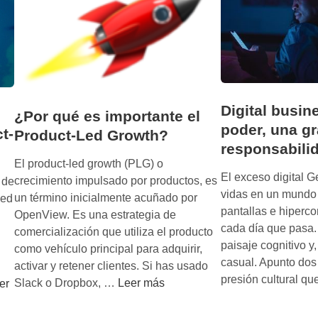
t
b
e
u
g
s
i
i
a
n
c
e
o
Digital busin
¿Por qué es importante el
s
m
poder, una g
s
t-
Product-Led Growth?
e
responsabili
:
r
El product-led growth (PLG) o
a
c
El exceso digital G
crecimiento impulsado por productos, es
 de
c
i
vidas en un mundo
un término inicialmente acuñado por
led
e
a
pantallas e hiperc
OpenView. Es una estrategia de
l
l
cada día que pasa.
comercialización que utiliza el producto
e
d
paisaje cognitivo 
como vehículo principal para adquirir,
r
e
casual. Apunto dos
activar y retener clientes. Si has usado
a
S
presión cultural q
¿
Slack o Dropbox, …
Leer más
er
c
a
P
o
a
o