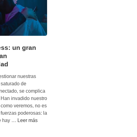
ess: un gran
ran
dad
estionar nuestras
 saturado de
onectado, se complica
 Han invadido nuestro
y, como veremos, no es
 fuerzas poderosas: la
D
ue hay …
Leer más
i
g