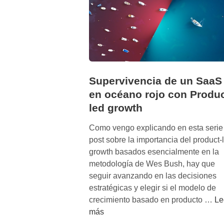
e
c
t
o
s
d
e
Supervivencia de un SaaS
R
en océano rojo con Produc
e
led growth
d
p
Como vengo explicando en esta serie
a
post sobre la importancia del product-
r
growth basados esencialmente en la
a
metodología de Wes Bush, hay que
c
seguir avanzando en las decisiones
r
estratégicas y elegir si el modelo de
e
S
crecimiento basado en producto …
Le
c
u
más
e
p