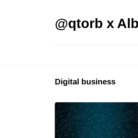
Saltar
al
contenido
@qtorb x Alb
Digital business