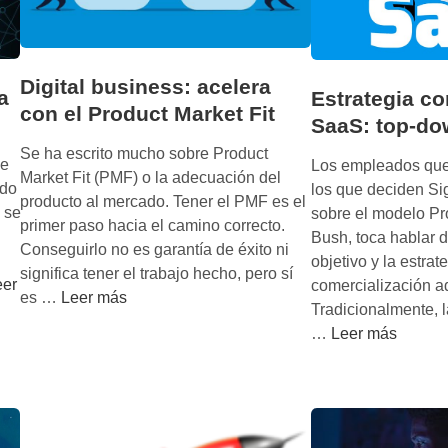
Digital business: acelera
a
Estrategia co
con el Product Market Fit
SaaS: top-do
Se ha escrito mucho sobre Product
de
Los empleados que
Market Fit (PMF) o la adecuación del
ndo
los que deciden Si
producto al mercado. Tener el PMF es el
 se
sobre el modelo P
primer paso hacia el camino correcto.
Bush, toca hablar d
Conseguirlo no es garantía de éxito ni
objetivo y la estrat
significa tener el trabajo hecho, pero sí
eer
comercialización 
D
es …
Leer más
Tradicionalmente, l
i
E
…
Leer más
g
s
i
t
t
r
a
a
l