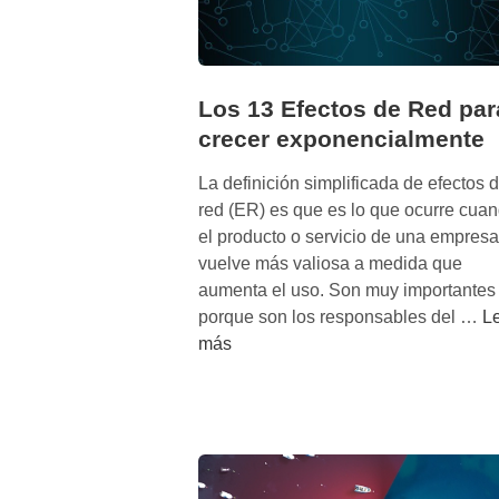
Los 13 Efectos de Red par
crecer exponencialmente
La definición simplificada de efectos 
red (ER) es que es lo que ocurre cua
el producto o servicio de una empresa
vuelve más valiosa a medida que
aumenta el uso. Son muy importantes
L
porque son los responsables del …
L
o
más
s
1
3
E
f