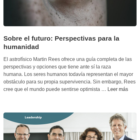
u
e
v
a
s
Sobre el futuro: Perspectivas para la
4
humanidad
P
:
El astrofísico Martin Rees ofrece una guía completa de las
p
perspectivas y opciones que tiene ante sí la raza
l
humana. Los seres humanos todavía representan el mayor
a
obstáculo para su propia supervivencia. Sin embargo, Rees
t
S
cree que el mundo puede sentirse optimista …
Leer más
a
o
f
b
o
r
r
e
m
e
a
l
s