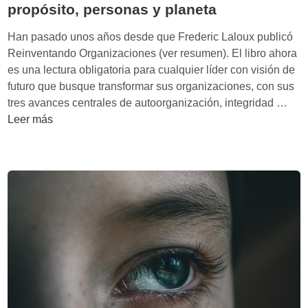
propósito, personas y planeta
Han pasado unos años desde que Frederic Laloux publicó
Reinventando Organizaciones (ver resumen). El libro ahora
es una lectura obligatoria para cualquier líder con visión de
futuro que busque transformar sus organizaciones, con sus
D
tres avances centrales de autoorganización, integridad …
e
Leer más
e
p
T
e
c
h
y
l
a
s
n