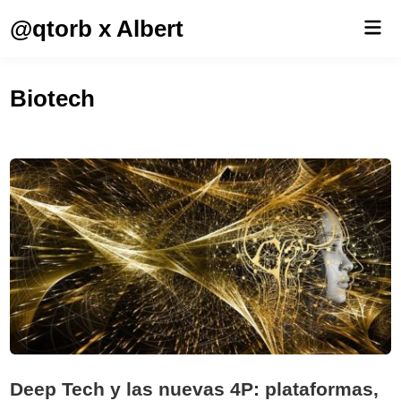
Saltar
@qtorb x Albert
Men
al
prin
contenido
Biotech
Deep Tech y las nuevas 4P: plataformas,