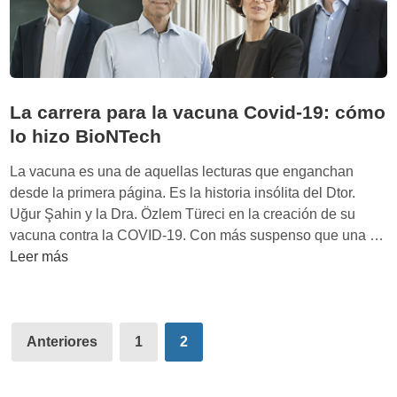
f
,
u
p
t
r
u
o
r
p
La carrera para la vacuna Covid-19: cómo
o
ó
:
lo hizo BioNTech
s
P
i
La vacuna es una de aquellas lecturas que enganchan
e
t
desde la primera página. Es la historia insólita del Dtor.
r
o
Uğur Şahin y la Dra. Özlem Türeci en la creación de su
s
,
vacuna contra la COVID-19. Con más suspenso que una …
p
p
L
Leer más
e
e
a
c
r
c
t
s
a
i
Paginación
o
r
Anteriores
1
2
v
de
n
r
a
a
e
entradas
s