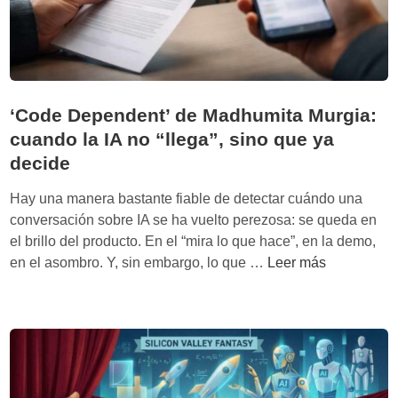
a
t
c
t
e
o
a
l
n
f
l
c
o
a
o
‘Code Dependent’ de Madhumita Murgia:
r
m
p
cuando la IA no “llega”, sino que ya
m
a
i
decide
a
a
l
s
l
o
Hay una manera bastante fiable de detectar cuándo una
t
a
t
conversación sobre IA se ha vuelto perezosa: se queda en
e
p
o
el brillo del producto. En el “mira lo que hace”, en la demo,
c
u
‘
en el asombro. Y, sin embargo, lo que …
Leer más
n
e
C
o
r
o
l
t
d
ó
a
e
g
d
D
i
e
e
c