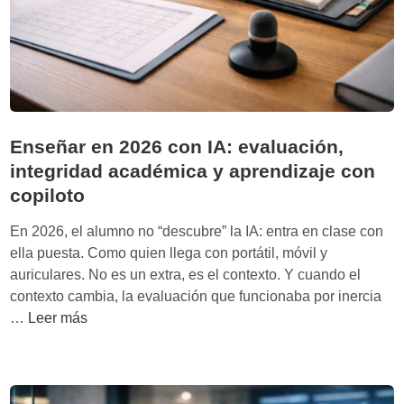
ó
n
o
m
o
s
d
Enseñar en 2026 con IA: evaluación,
e
integridad académica y aprendizaje con
I
copiloto
A
:
En 2026, el alumno no “descubre” la IA: entra en clase con
c
ella puesta. Como quien llega con portátil, móvil y
u
auriculares. No es un extra, es el contexto. Y cuando el
a
contexto cambia, la evaluación que funcionaba por inercia
n
E
…
Leer más
d
n
o
s
l
e
a
ñ