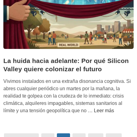
l
p
a
t
e
s
e
n
c
c
d
o
h
e
n
n
v
t
i
’
e
La huida hacia adelante: Por qué Silicon
d
r
Valley quiere colonizar el futuro
e
t
M
e
Vivimos instalados en una extraña disonancia cognitiva. Si
a
n
abres cualquier periódico un martes por la mañana, la
d
l
realidad te golpea con la crudeza de lo inmediato: crisis
h
a
climática, alquileres impagables, sistemas sanitarios al
u
e
L
límite y una tensión geopolítica que no …
Leer más
m
c
a
i
o
h
t
n
u
a