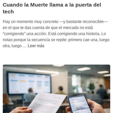
o
Cuando la Muerte llama a la puerta del
a
n
d
tech
(
é
T
Hay un momento muy concreto —y bastante reconocible—
m
i
en el que te das cuenta de que el mercado no está
i
m
“corrigiendo” una acción. Está corrigiendo una historia. Lo
c
W
notas porque la secuencia se repite: primero cae una, luego
a
u
C
otra, luego …
Leer más
y
)
u
a
:
a
p
c
n
r
ó
d
e
m
o
n
o
l
d
l
a
i
a
M
z
s
u
a
p
e
j
l
r
e