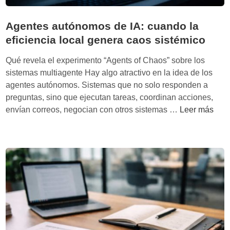
Agentes autónomos de IA: cuando la
eficiencia local genera caos sistémico
Qué revela el experimento “Agents of Chaos” sobre los
sistemas multiagente Hay algo atractivo en la idea de los
agentes autónomos. Sistemas que no solo responden a
preguntas, sino que ejecutan tareas, coordinan acciones,
A
envían correos, negocian con otros sistemas …
Leer más
g
e
n
t
e
s
a
u
t