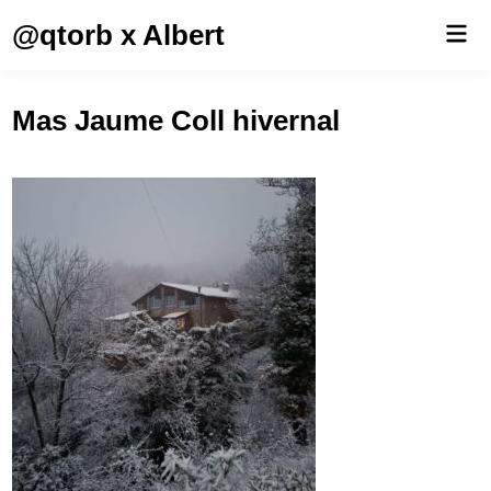
Saltar
@qtorb x Albert
Men
al
prin
contenido
Mas Jaume Coll hivernal