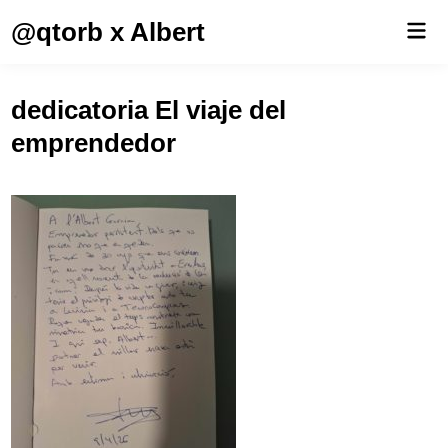
Saltar
@qtorb x Albert
Men
al
prin
contenido
dedicatoria El viaje del
emprendedor