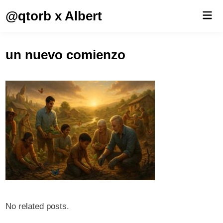
Saltar
@qtorb x Albert
Men
al
prin
contenido
un nuevo comienzo
No related posts.