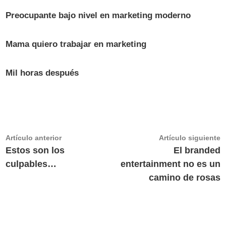
Preocupante bajo nivel en marketing moderno
Mama quiero trabajar en marketing
Mil horas después
Navegación
Artículo
A
Artículo anterior
Artículo siguiente
anterior:
s
Estos son los
El branded
de
culpables…
entertainment no es un
entradas
camino de rosas