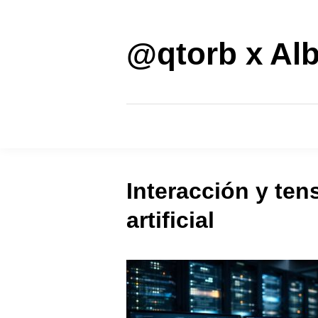
Saltar
al
contenido
@qtorb x Alb
Interacción y ten
artificial