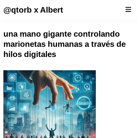
Saltar
@qtorb x Albert
Men
al
prin
contenido
una mano gigante controlando
marionetas humanas a través de
hilos digitales