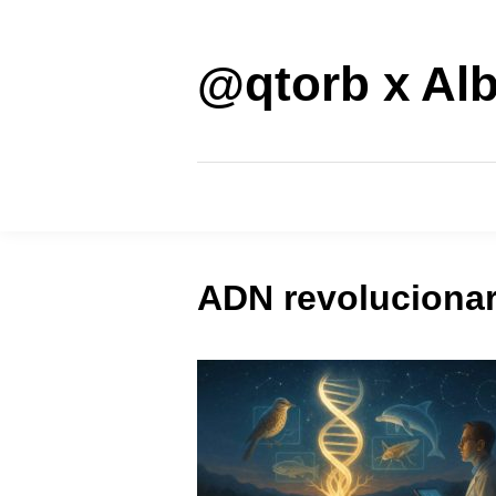
Saltar
al
contenido
@qtorb x Alb
ADN revoluciona