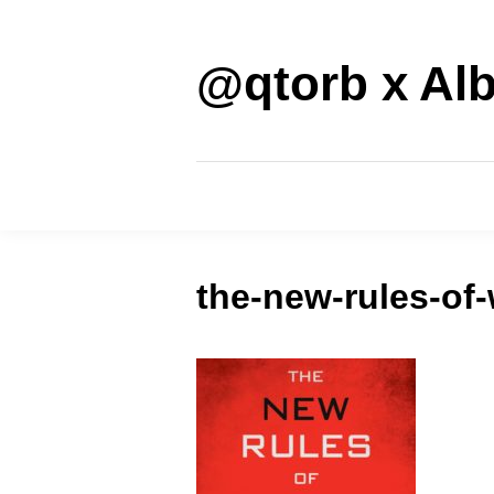
Saltar
al
contenido
@qtorb x Alb
the-new-rules-of